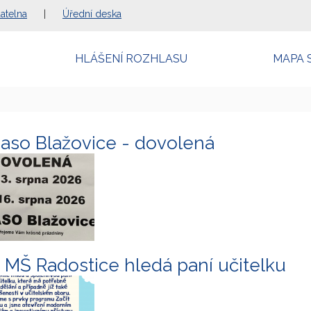
atelna
|
Úřední deska
HLÁŠENÍ ROZHLASU
MAPA 
aso Blažovice - dovolená
 MŠ Radostice hledá paní učitelku