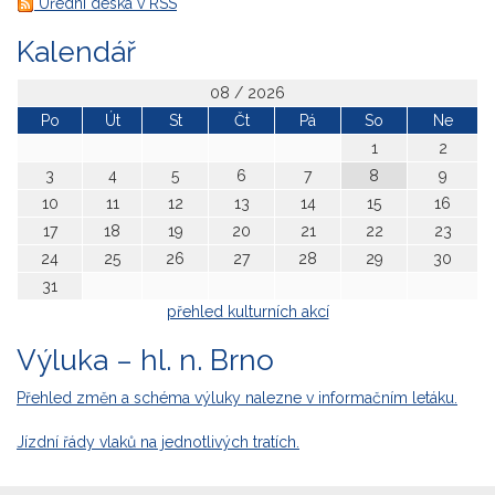
Úřední deska v RSS
Kalendář
08 / 2026
Po
Út
St
Čt
Pá
So
Ne
1
2
3
4
5
6
7
8
9
10
11
12
13
14
15
16
17
18
19
20
21
22
23
24
25
26
27
28
29
30
31
přehled kulturních akcí
Výluka – hl. n. Brno
Přehled změn a schéma výluky nalezne v informačním letáku.
Jízdní řády vlaků na jednotlivých tratích.