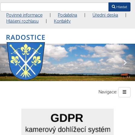
Hledat
Povinné informace
|
Podatelna
|
Úřední deska
|
Hlášení rozhlasu
|
Kontakty
Previous
Nex
Navigace: