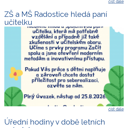
číst dále
ZŠ a MŠ Radostice hledá paní
učitelku
číst dále
Úřední hodiny v době letních