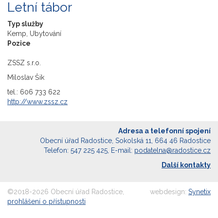
Letní tábor
Typ služby
Kemp, Ubytování
Pozice
ZSSZ s.r.o.
Miloslav Šik
tel.: 606 733 622
http://www.zssz.cz
Adresa a telefonní spojení
Obecní úřad Radostice, Sokolská 11, 664 46 Radostice
Telefon: 547 225 425, E-mail:
podatelna@radostice.cz
Další kontakty
©2018-2026 Obecní úřad Radostice,
webdesign:
Synetix
prohlášení o přístupnosti